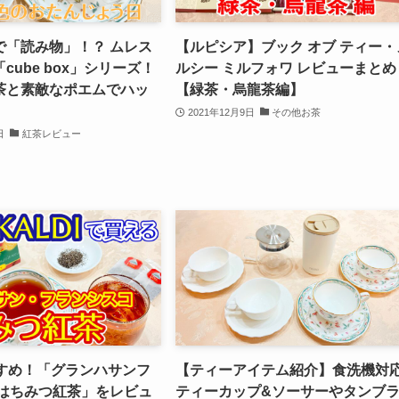
で「読み物」！？ ムレス
【ルピシア】ブック オブ ティー・
cube box」シリーズ！
ルシー ミルフォワ レビューまとめ
茶と素敵なポエムでハッ
【緑茶・烏龍茶編】
2021年12月9日
その他お茶
日
紅茶レビュー
すすめ！「グランハサンフ
【ティーアイテム紹介】食洗機対
 はちみつ紅茶」をレビュ
ティーカップ&ソーサーやタンブ