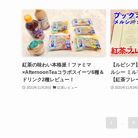
紅茶の味わい本格派！ファミマ
【ルピシア】
×AfternoonTeaコラボスイーツ6種＆
ルシー ミル
ドリンク2種レビュー！
【紅茶フレ
2021年11月25日
紅茶レビュー
2021年11月24
1
...
9