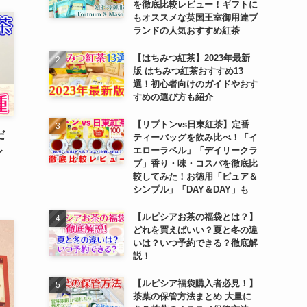
を徹底比較レビュー！ギフトに
もオススメな英国王室御用達ブ
ランドの人気おすすめ紅茶
【はちみつ紅茶】2023年最新
版 はちみつ紅茶おすすめ13
選！初心者向けのガイドやおす
すめの選び方も紹介
【リプトンvs日東紅茶】定番
だ
ティーバッグを飲み比べ！「イ
エローラベル」「デイリークラ
レ
ブ」香り・味・コスパを徹底比
較してみた！お徳用「ピュア＆
シンプル」「DAY＆DAY」も
【ルピシアお茶の福袋とは？】
どれを買えばいい？夏と冬の違
いは？いつ予約できる？徹底解
説！
【ルピシア福袋購入者必見！】
茶葉の保管方法まとめ 大量に