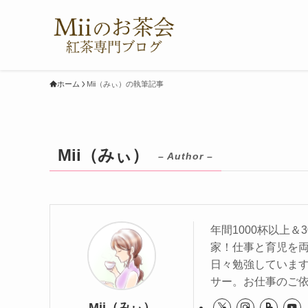
ホーム
Mii（みぃ）の執筆記事
Mii（みぃ）
– Author –
年間1000杯以上
家！仕事と育児を
日々勉強していま
サー。お仕事のご依
Mii（みぃ）