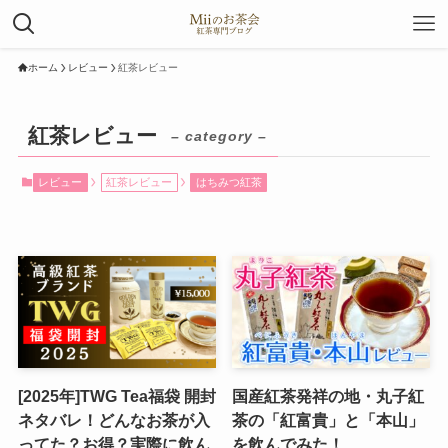
ホーム
レビュー
紅茶レビュー
紅茶レビュー
– category –
レビュー
紅茶レビュー
はちみつ紅茶
[2025年]TWG Tea福袋 開封
国産紅茶発祥の地・丸子紅
ネタバレ！どんなお茶が入
茶の「紅富貴」と「本山」
ってた？お得？実際に飲ん
を飲んでみた！