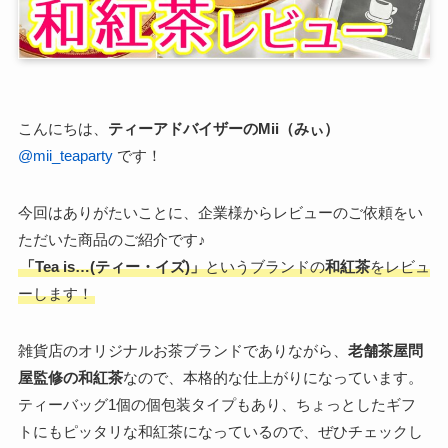
こんにちは、
ティーアドバイザーのMii（みぃ）
@mii_teaparty
です！
今回はありがたいことに、企業様からレビューのご依頼をい
ただいた商品のご紹介です♪
「Tea is…(ティー・イズ)」
というブランドの
和紅茶
をレビュ
ーします！
雑貨店のオリジナルお茶ブランドでありながら、
老舗茶屋問
屋監修の和紅茶
なので、本格的な仕上がりになっています。
ティーバッグ1個の個包装タイプもあり、ちょっとしたギフ
トにもピッタリな和紅茶になっているので、ぜひチェックし