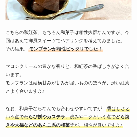
こちらの和紅茶、もちろん和菓子は相性抜群なんですが、今
回はあえて洋風スイーツでペアリングを考えてみました。
その結果、
モンブランが相性ピッタリでした！
マロンクリームの豊かな香りと、和紅茶の香ばしさがよく合
います。
モンブランは結構甘みが甘みが強いもののほうが、渋い紅茶
とよく合いますよ♪
なお、和菓子ならなんでも合わせやすいですが、
香ばしさと
いう点でわ
らび餅やカステラ
、渋みやコクという点で
どら焼
きや大福などのあんこ系の和菓子
が、相性が良いですよ♪