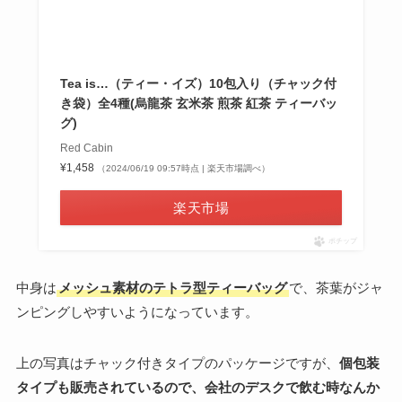
Tea is…（ティー・イズ）10包入り（チャック付
き袋）全4種(烏龍茶 玄米茶 煎茶 紅茶 ティーバッ
グ)
Red Cabin
¥1,458
（2024/06/19 09:57時点 | 楽天市場調べ）
楽天市場
ポチップ
中身は
メッシュ素材のテトラ型ティーバッグ
で、茶葉がジャ
ンピングしやすいようになっています。
上の写真はチャック付きタイプのパッケージですが、
個包装
タイプも販売されているので、会社のデスクで飲む時なんか