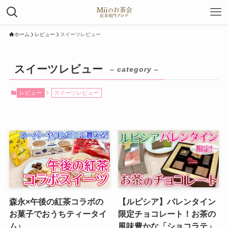
ホーム
レビュー
スイーツレビュー
スイーツレビュー
– category –
レビュー
スイーツレビュー
森永×午後の紅茶コラボの
【ルピシア】バレンタイン
お菓子でおうちティータイ
限定チョコレート！お茶の
ム♪
風味豊かな「ショコラテ」