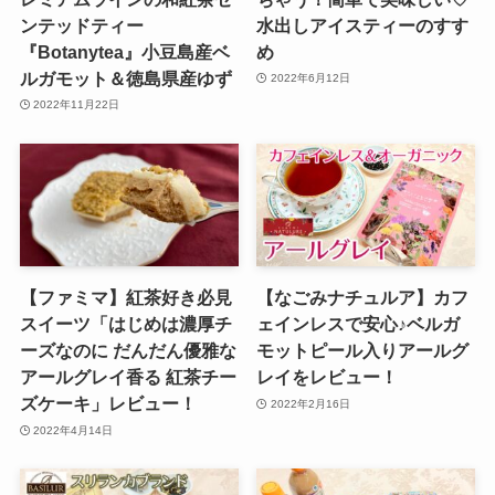
ンテッドティー
水出しアイスティーのすす
『Botanytea』小豆島産ベ
め
ルガモット＆徳島県産ゆず
2022年6月12日
2022年11月22日
【ファミマ】紅茶好き必見
【なごみナチュルア】カフ
スイーツ「はじめは濃厚チ
ェインレスで安心♪ベルガ
ーズなのに だんだん優雅な
モットピール入りアールグ
アールグレイ香る 紅茶チー
レイをレビュー！
ズケーキ」レビュー！
2022年2月16日
2022年4月14日