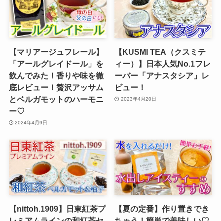
【マリアージュフレール】
【KUSMI TEA（クスミテ
「アールグレイドール」を
ィー）】日本人気No.1フレ
飲んでみた！香りや味を徹
ーバー「アナスタシア」レ
底レビュー！贅沢アッサム
ビュー！
とベルガモットのハーモニ
2023年4月20日
ー♡
2024年4月9日
【nittoh.1909】日東紅茶プ
【夏の定番】作り置きでき
レミアムラインの和紅茶セ
ちゃう！簡単で美味しい♡