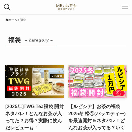
ホーム
福袋
福袋
– category –
[2025年]TWG Tea福袋 開封
【ルピシア】お茶の福袋
ネタバレ！どんなお茶が入
2025冬 松①(バラエティー)
ってた？お得？実際に飲ん
を最速開封＆ネタバレ！ど
だレビューも！
んなお茶が入ってる？いく