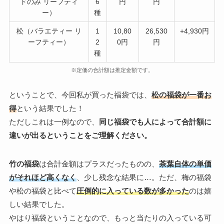
ドのみ リーフティ
6
円
円
ー）
種
松（バラエティー リ
1
10,80
26,530
+4,930円
ーフティー）
2
0円
円
種
※定価の合計額は推定金額です。
ということで、今回私が買った福袋では、
松の福袋が一番お
得
という結果でした！
ただしこれは一例なので、
同じ福袋でも人によって合計額に
違いが出るということをご理解ください。
竹の福袋
は合計金額はプラスだったものの、
茶葉自体の単価
がそれほど高くなく
、少し残念な結果に…。ただ、梅の福袋
や松の福袋と比べて
圧倒的に入っている数が多かった
のは嬉
しい結果でした。
やはり福袋ということなので、もっと当たりの入っている可