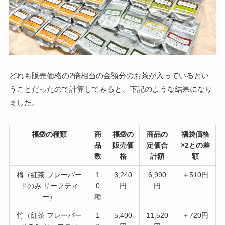
どれも販売価格の2倍相当の金額分のお茶が入っているとい
うことだったので計算してみると、下記のような結果になり
ました。
福袋の種類
商
福袋の
商品の
福袋価格
品
販売価
定価合
×2との差
数
格
計額
額
梅（紅茶 フレーバー
1
3,240
6,990
＋510円
ドのみ リーフティ
0
円
円
ー）
種
竹（紅茶 フレーバー
1
5,400
11,520
＋720円