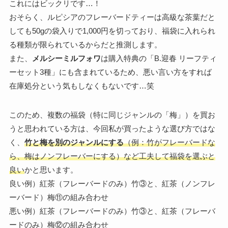
これにはビックリです…！
おそらく、ルピシアのフレーバードティーは高級な茶葉だと
しても50gの袋入りで1,000円を切っており、福袋に入れられ
る種類が限られているからだと推測します。
また、
メルシーミルフォワ
は購入特典の「B.迎春 リーフティ
ーセット3種」にも含まれているため、悪い言い方をすれば
在庫処分という気もしなくもないです…笑
このため、複数の福袋（特に同じジャンルの「梅」）を買お
うと思われている方は、今回私が買ったような選び方ではな
く、
竹と梅を別のジャンルにする
（例：竹がフレーバードな
ら、梅はノンフレーバーにする）など工夫して福袋を選ぶと
良い
かと思います。
良い例）紅茶（フレーバードのみ）竹③と、紅茶（ノンフレ
ーバード）梅⑪の組み合わせ
悪い例）紅茶（フレーバードのみ）竹③と、紅茶（フレーバ
ードのみ）梅⑫の組み合わせ