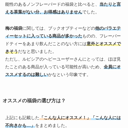
能性のあるノンフレーバードの福袋と比べると、
当たりと言
える茶葉がない分、お得感はありません
でした。
梅の福袋
に関しては、ブックオブティーなどの
他のバラエテ
ィーセットに入っている商品が多かった
ものの、フレーバー
ドティーをあまり飲んだことのない方には
意外とオススメで
きそう
だなと思いました。
ただし、ルピシアのヘビーユーザーさんにとっては、ほぼ見
たことのある商品が入っている可能性が高いため、
全員にオ
ススメするのは難しい
かなという印象です。
オススメの福袋の選び方は？
上記にも記載した
「こんな人にオススメ！」
「こんな人には
不向きかも…」
をまとめました。