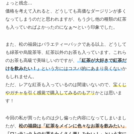
ょっと残念…
価格を考えて入れると、どうしても高価なダージリンが多く
なってしまうのだと思われますが、もう少し他の種類の紅茶
も入っていればよかったのになぁ〜という印象でした。
また、松の福袋はバラエティーパックである以上、どうして
も緑茶や烏龍茶等、紅茶以外のお茶も入っています。これら
のお茶も高級で美味しいのですが、
「紅茶が大好きで紅茶だ
けを飲みたい！」
という方にはコスパ的にあまり良くない
か
もしれません。
ただ、レアな紅茶も入っているのは間違いないので、
宝くじ
やガチャを引く感覚で購入してみるのもアリ
かとは思いま
す！
今回の私が買ったものは少し偏った内容になってしまいまし
たが、
松の福袋は「紅茶をメインに色々なお茶を飲みたい」
「ワンランク上のお茶をたくさん楽しみたい！」という方に