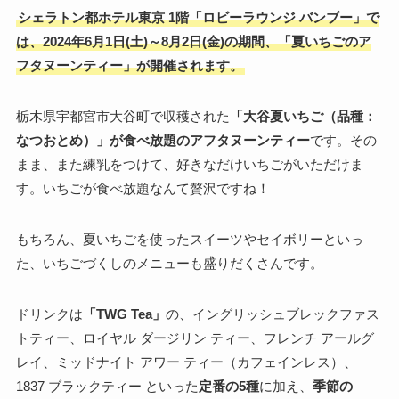
シェラトン都ホテル東京 1階「ロビーラウンジ バンブー」で
は、2024年6月1日(土)～8月2日(金)の期間、「夏いちごのア
フタヌーンティー」が開催されます。
栃木県宇都宮市大谷町で収穫された
「大谷夏いちご（品種：
なつおとめ）」が食べ放題のアフタヌーンティー
です。その
まま、また練乳をつけて、好きなだけいちごがいただけま
す。いちごが食べ放題なんて贅沢ですね！
もちろん、夏いちごを使ったスイーツやセイボリーといっ
た、いちごづくしのメニューも盛りだくさんです。
ドリンクは
「TWG Tea」
の、イングリッシュブレックファス
トティー、ロイヤル ダージリン ティー、フレンチ アールグ
レイ、ミッドナイト アワー ティー（カフェインレス）、
1837 ブラックティー といった
定番の5種
に加え、
季節の