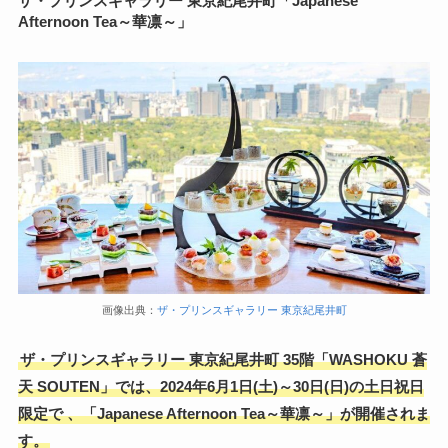
ザ・プリンスギャラリー 東京紀尾井町「Japanese
Afternoon Tea～華凛～」
画像出典：
ザ・プリンスギャラリー 東京紀尾井町
ザ・プリンスギャラリー 東京紀尾井町 35階「WASHOKU 蒼
天 SOUTEN」では、2024年6月1日(土)～30日(日)の土日祝日
限定
で
、「Japanese Afternoon Tea～華凛～」が開催されま
す。