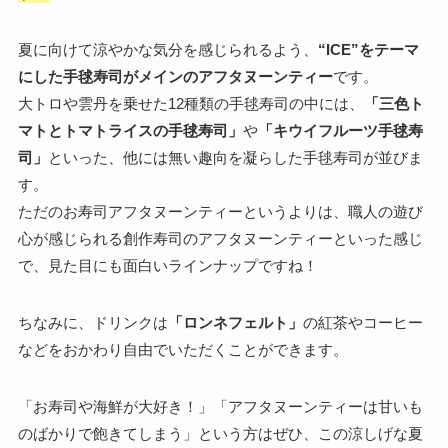
夏に向けて涼やかな気分を感じられるよう、
“ICE”をテーマ
にした手毬寿司がメインのアフタヌーンティー
です。
大トロや雲丹を乗せた12種類の手毬寿司の中には、
「三色ト
マトとトマトライスの手毬寿司」
や
「キウイフルーツ手毬寿
司」
といった、他には無い趣向を凝らした手毬寿司が並びま
す。
ただのお寿司アフタヌーンティーというよりは、職人の遊び
心が感じられる創作寿司のアフタヌーンティーといった感じ
で、見た目にも面白いラインナップですね！
ちなみに、ドリンクは
「ロンネフェルト」
の紅茶やコーヒー
などをおかわり自由でいただくことができます。
「お寿司や海鮮が大好き！」「アフタヌーンティーは甘いも
のばかりで飽きてしまう」という方はぜひ、この涼しげな夏