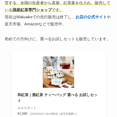
営する、全国の生産者から直接、紅茶葉を仕入れ、販売して
いる
国産紅茶専門ショップ
です。
現在はMakuakeでの先行販売は終了し、
お店の公式サイト
や
楽天市場、Amazonなどで販売中。
初めての方向けに、選べるお試しセットも販売しています。
和紅茶｜雅紅茶 ティーバッグ 選べる お試しセッ
ト
ルルスポット
¥1,080
（2022/04/21 06:09時点 | 楽天市場調べ）