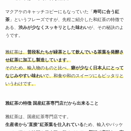
マクアケのキャッチコピーにもなっていた「
寿司に合う紅
茶
」というフレーズですが、先程ご紹介した和紅茶の特徴で
ある、
渋みが少なくスッキリとした味わい
が、その秘訣のよ
うです。
雅紅茶は、
普段私たちが緑茶として飲んでいる茶葉を発酵さ
せ紅茶に加工し製造しています
。
そのため、輸入物のものと比べ、
癖が少なく日本人にとって
なじみやすい味わい
で、和食や和のスイーツにもピッタリと
いうわけです。
雅紅茶
の特徴
国産紅茶
専門
店だから出来ること
雅紅茶は、国産紅茶専門店です。
生産者から
”
直接”紅茶葉を仕入れている
ため、輸入やパッケ