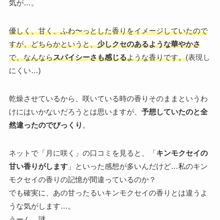
気が…。
優しく、甘く、ふわ〜っとした香りをイメージしていたので
すが、どちらかというと、
少しクセのあるような華やかさ
で、なんなら
スパイシーさも感じる
ような香りです。
(表現し
にくい…)
乾燥させているから、咲いている時の香りそのままというわ
けにはいかないだろうとは思いますが、
予想していたのと全
然違ったのでびっくり
。
ネットで「月に咲く」の口コミを見ると、「
キンモクセイの
甘い香りがします
」といった感想が多いんだけど…私のキン
モクセイの香りの記憶が間違っているのか？
でも確実に、あの甘ったるいキンモクセイの香りとは違うよ
うな気がします…。
うーん…謎。