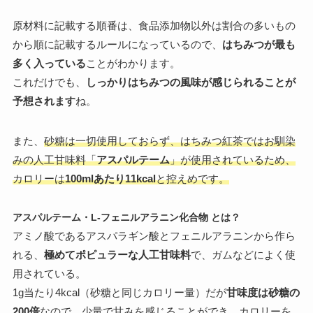
原材料に記載する順番は、食品添加物以外は割合の多いもの
から順に記載するルールになっているので、
はちみつが最も
多く入っている
ことがわかります。
これだけでも、
しっかりはちみつの風味が感じられることが
予想されます
ね。
また、
砂糖は一切使用しておらず、はちみつ紅茶ではお馴染
みの人工甘味料「
アスパルテーム
」が使用されているため、
カロリーは
100mlあたり11kcal
と控えめです。
アスパルテーム・L-フェニルアラニン化合物
とは？
アミノ酸であるアスパラギン酸とフェニルアラニンから作ら
れる、
極めてポピュラーな人工甘味料
で、ガムなどによく使
用されている。
1g当たり4kcal（砂糖と同じカロリー量）だが
甘味度は砂糖の
200倍
なので、少量で甘みを感じることができ、カロリーを