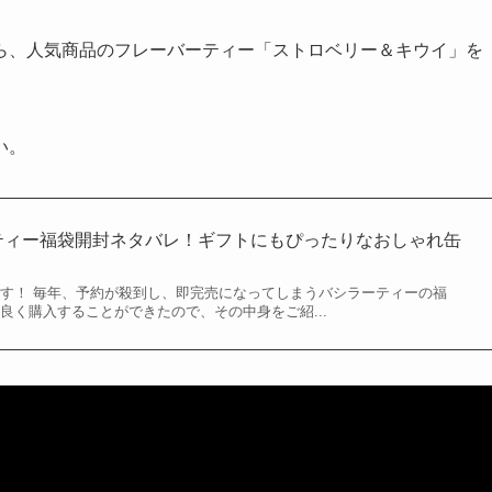
ら、人気商品のフレーバーティー「
ストロベリー＆キウイ
」を
い。
ーティー福袋開封ネタバレ！ギフトにもぴったりなおしゃれ缶
）です！ 毎年、予約が殺到し、即完売になってしまうバシラーティーの福
良く購入することができたので、その中身をご紹...