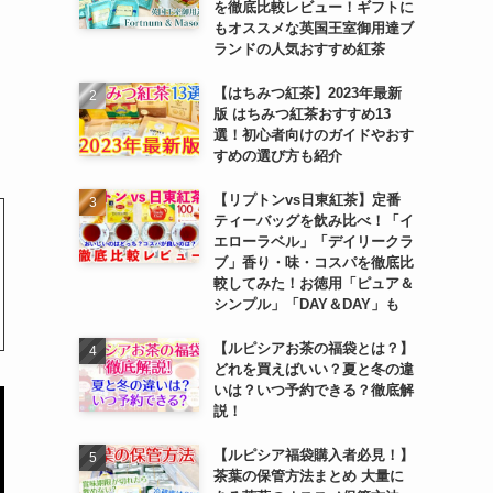
を徹底比較レビュー！ギフトに
もオススメな英国王室御用達ブ
ランドの人気おすすめ紅茶
【はちみつ紅茶】2023年最新
版 はちみつ紅茶おすすめ13
選！初心者向けのガイドやおす
すめの選び方も紹介
【リプトンvs日東紅茶】定番
ティーバッグを飲み比べ！「イ
エローラベル」「デイリークラ
ブ」香り・味・コスパを徹底比
較してみた！お徳用「ピュア＆
シンプル」「DAY＆DAY」も
【ルピシアお茶の福袋とは？】
どれを買えばいい？夏と冬の違
いは？いつ予約できる？徹底解
説！
【ルピシア福袋購入者必見！】
茶葉の保管方法まとめ 大量に