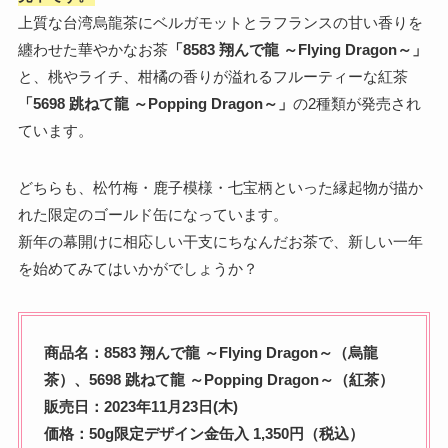
上質な台湾烏龍茶にベルガモットとラフランスの甘い香りを
纏わせた華やかなお茶
「8583 翔んで龍 ～Flying Dragon～」
と、桃やライチ、柑橘の香りが溢れるフルーティーな紅茶
「5698 跳ねて龍 ～Popping Dragon～」
の2種類が発売され
ています。
どちらも、松竹梅・鹿子模様・七宝柄といった縁起物が描か
れた限定のゴールド缶になっています。
新年の幕開けに相応しい干支にちなんだお茶で、新しい一年
を始めてみてはいかがでしょうか？
商品名：8583 翔んで龍 ～Flying Dragon～（烏龍
茶）、5698 跳ねて龍 ～Popping Dragon～（紅茶）
販売日：2023年11月23日(木)
価格：50g限定デザイン金缶入 1,350円（税込）