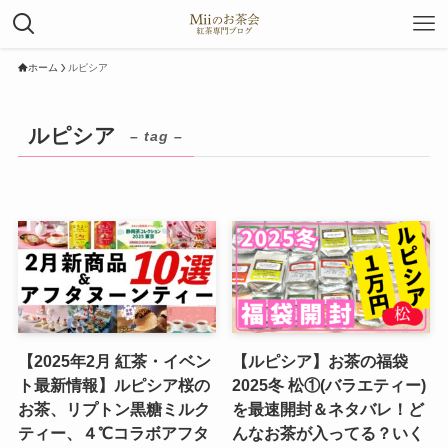
ホーム
ルピシア
ルピシア
– tag –
【2025年2月 紅茶・イベン
【ルピシア】お茶の福袋
ト最新情報】ルピシア桜の
2025冬 松①(バラエティー)
お茶、リプトン黒糖ミルク
を最速開封＆ネタバレ！ど
ティー、４℃コラボアフタ
んなお茶が入ってる？いく