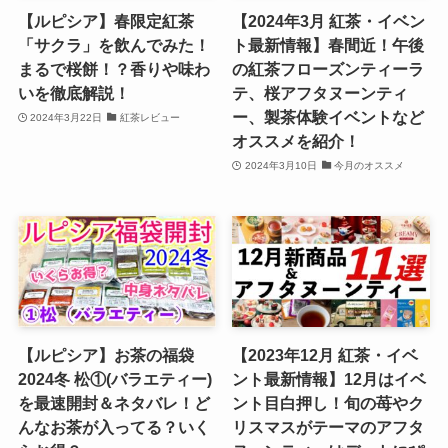
【ルピシア】春限定紅茶
【2024年3月 紅茶・イベン
「サクラ」を飲んでみた！
ト最新情報】春間近！午後
まるで桜餅！？香りや味わ
の紅茶フローズンティーラ
いを徹底解説！
テ、桜アフタヌーンティ
ー、製茶体験イベントなど
2024年3月22日
紅茶レビュー
オススメを紹介！
2024年3月10日
今月のオススメ
【ルピシア】お茶の福袋
【2023年12月 紅茶・イベ
2024冬 松①(バラエティー)
ント最新情報】12月はイベ
を最速開封＆ネタバレ！ど
ント目白押し！旬の苺やク
んなお茶が入ってる？いく
リスマスがテーマのアフタ