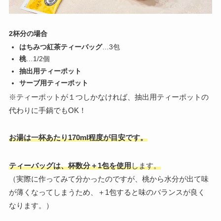
2杯分の場合
はちみつ紅茶ティーバッグ
…3包
桃
…1/2個
抽出用ティーポット
サーブ用ティーポット
※ティーポットが１つしかなければ、抽出用ティーポットの
代わりに手鍋でもOK！
お湯は一杯あたり170ml程度が目安です。
ティーバッグは、杯数分＋1包を使用
します。
（実際に作ってみて分かったのですが、桃から水分が出て味
が薄くなってしまうため、＋1包すると味のバランスが良く
なります。）