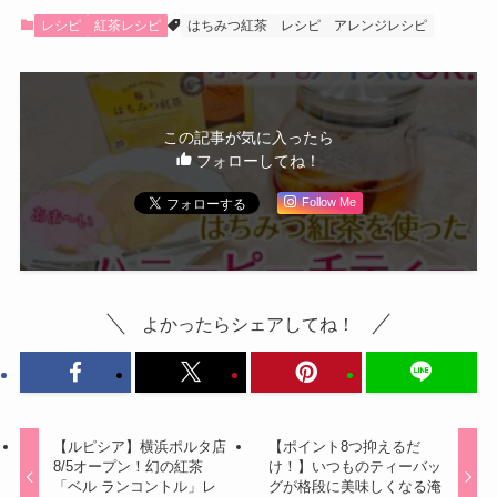
レシピ
紅茶レシピ
はちみつ紅茶
レシピ
アレンジレシピ
この記事が気に入ったら
フォローしてね！
Follow Me
よかったらシェアしてね！
【ルピシア】横浜ポルタ店
【ポイント8つ抑えるだ
8/5オープン！幻の紅茶
け！】いつものティーバッ
「ベル ランコントル」レ
グが格段に美味しくなる淹