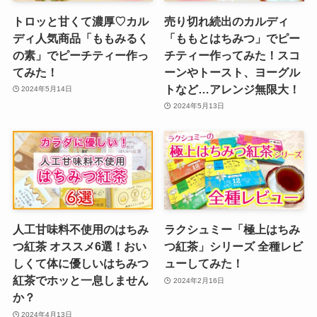
トロッと甘くて濃厚♡カル
売り切れ続出のカルディ
ディ人気商品「ももみるく
「ももとはちみつ」でピー
の素」でピーチティー作っ
チティー作ってみた！スコ
てみた！
ーンやトースト、ヨーグル
トなど…アレンジ無限大！
2024年5月14日
2024年5月13日
人工甘味料不使用のはちみ
ラクシュミー「極上はちみ
つ紅茶 オススメ6選！おい
つ紅茶」シリーズ 全種レビ
しくて体に優しいはちみつ
ューしてみた！
紅茶でホッと一息しません
2024年2月16日
か？
2024年4月13日